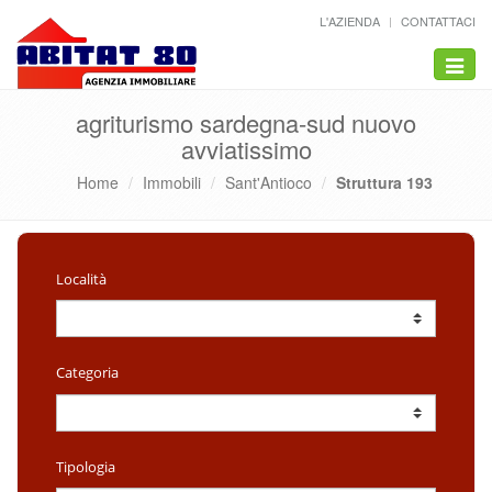
L'AZIENDA
CONTATTACI
Toggle
naviga
agriturismo sardegna-sud nuovo
avviatissimo
Home
Immobili
Sant'Antioco
Struttura 193
Località
Categoria
Tipologia